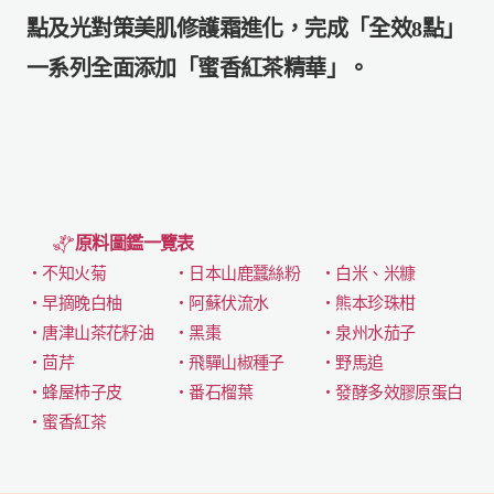
點及光對策美肌修護霜進化，完成「全效8點」
一系列全面添加「蜜香紅茶精華」。
原料圖鑑一覽表
・不知火菊
・日本山鹿蠶絲粉
・白米、米糠
・早摘晚白柚
・阿蘇伏流水
・熊本珍珠柑
・唐津山茶花籽油
・黑棗
・泉州水茄子
・茴芹
・飛驒山椒種子
・野馬追
・蜂屋柿子皮
・番石榴葉
・發酵多效膠原蛋白
・蜜香紅茶