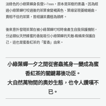
淡綠色的小綠葉蟬身長僅5~7mm，原本是茶樹的害蟲，
因為經
過小綠葉蟬叮咬過後的茶葉會變褐黃色、葉緣呈現萎縮蜷曲，
賣相不佳的茶葉，曾經讓茶農極為頭疼。
後來意外發現茶葉在被小綠葉蟬叮咬時會產生自我保護機制，
分泌類似天然蜂蜜的香氣吸引小綠葉蟬的天敵-蜘蛛來保護自
己，這也是蜜香紅茶的「蜜香」由來。
小綠葉蟬一夕之間從害蟲搖身一變成為蜜
香紅茶的關鍵幕後功臣。
大自然萬物間的奧妙生態，也令人讚嘆不
已。