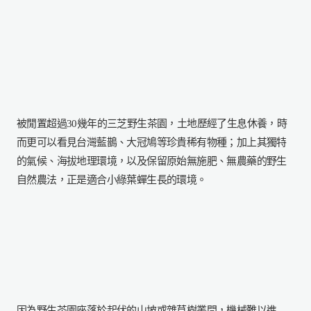
被閒置超過30幾年的三芝野生茶園，土地歷經了生息休養，時
而更可以看見台灣藍鵲、大冠鳩等珍貴稀有物種；加上其獨特
的氣候、
海拔地理環境，以及保留原始無施肥、無農藥的野生
自然農法，
正是適合小綠葉蟬生長的環境。
因為野生茶園座落於起伏的山坡或雜草樹叢間，機械難以進