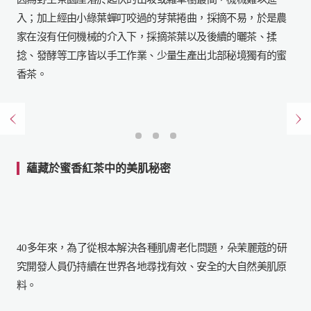
入；
加上經由小綠葉蟬叮咬過的芽葉捲曲，採摘不易，
於是農
家在沒有任何機械的介入下，採摘茶葉以及後續的曬茶、
揉
捻、發酵等工序皆以手工作業、
少量生產出北部秘境獨有的蜜
香茶。
清晨5點，採茶阿姨已開始進行採茶作業
蘊藏於蜜香紅茶中的美肌秘密
40多年來，為了從根本解決各種肌膚老化問題，朵茉麗蔻的研
究開發人員仍持續
在世界各地尋找有效、安全的大自然美肌原
料。