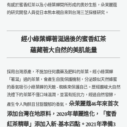
有感於蜜香紅茶以及小綠葉蟬間所形成的奧妙生態，
朵茉麗蔻
的研究開發人員從日本熊本親自來到台灣三芝採樣研究。
經小綠葉蟬著涎過後的蜜香紅茶
蘊藏著大自然的美肌能量
採用台灣原產，不施加任何農藥及肥料的茶葉。經小綠葉蟬
「著涎」過的茶葉，會產生自我保護機制，分泌類似天然蜂蜜
的香氣吸引小綠葉蟬的天敵 - 蜘蛛來保護自己。歷經嚴峻大自然
洗禮下的茶葉不僅口味溫潤，並富有抵抗力，經過自然發酵，
朵茉麗蔻46年來首次
產生令人陶醉且甘甜馥郁的香氣。
添加台灣在地原料，2020年華麗進化，「蜜香
紅茶精華」添加入新·基本四點。2021年準備3