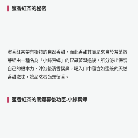
蜜香紅茶的秘密
蜜香紅茶帶有獨特的自然香甜，
而此香甜其實是來自於茶葉嫩
芽經由一種名為「小綠葉蟬」的昆蟲著
涎過後，所分泌出保護
自己的根本力，沖泡後清香撲鼻，
喝入口中蘊含如蜜般的天然
香甜滋味，讓品茗者齒頰留香。
蜜香紅茶的關鍵幕後功臣-小綠葉蟬