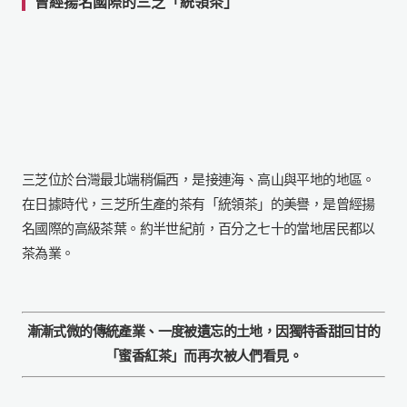
曾經揚名國際的三芝「統領茶」
三芝位於台灣最北端稍偏西，是接連海、高山與平地的地區。
在日據時代，三芝所生產的茶有「統領茶」的美譽，是曾經揚
名國際的高級茶葉。約半世紀前，百分之七十的當地居民都以
茶為業。
漸漸式微的傳統產業、一度被遺忘的土地，
因獨特香甜回甘的
「蜜香紅茶」而再次被人們看見。