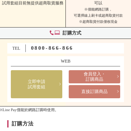
試用套組目前無提供超商取貨服務
可以
※僅能網路訂購，
可選擇線上刷卡或超商取貨付款
※超商取貨付款僅收現金
訂購方式
0800-866-866
TEL
WEB
會員登入・
訂購商品
立即申請
試用套組
直接訂購商品
※Line Pay僅能於網路訂購時使用。
訂購方法