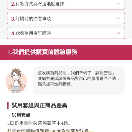
2.
付款方式與寄送地點選擇
3.
訂購時的注意事項
4.
代替使用者訂購時
我們提供購買前體驗服務
1.
首次購買商品前，我們準備了「試用套組」，
讓顧客先試試保養品與自己的肌膚是否合適，
滿意後再進行購買。
試用套組與正商品差異
・試用套組
3日份用量的朵茉麗蔻基本4點。
只需付國際物流運費198元為您宅配送達。