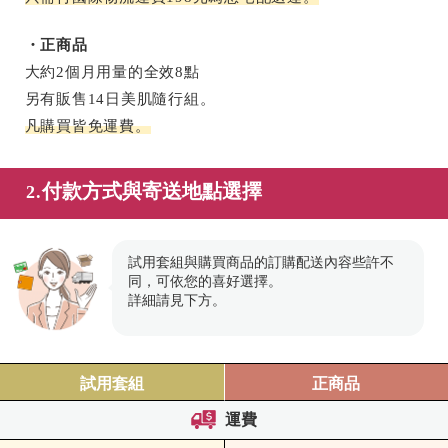
・正商品
大約2個月用量的全效8點
另有販售14日美肌隨行組。
凡購買皆免運費。
付款方式與寄送地點選擇
2.
試用套組與購買商品的訂購配送內容些許不
同，可依您的喜好選擇。
詳細請見下方。
試用套組
正商品
運費