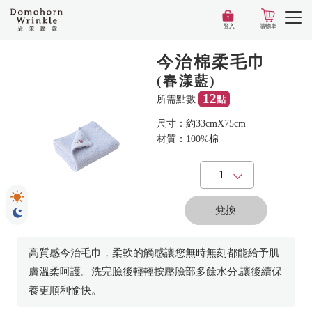
登入
購物車
今治棉柔毛巾
(春漾藍)
12
所需點數
點
尺寸
：
約33cmX75cm
材質
：
100%棉
兌換
高質感今治毛巾，柔軟的觸感讓您無時無刻都能給予肌
膚溫柔呵護。洗完臉後輕輕按壓臉部多餘水分,讓後續保
養更順利愉快。