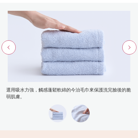
Previous
選用吸水力強，觸感蓬鬆軟綿的今治毛巾
來保護洗完臉後的脆
弱肌膚。