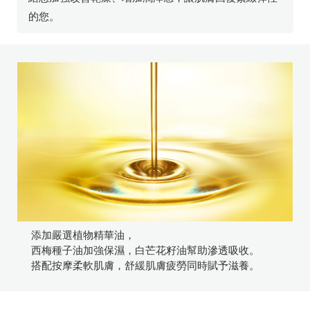
的您。
添加嚴選植物精華油，
西梅種子油加強保濕，白芒花籽油幫助滲透吸收。
搭配按摩柔軟肌膚，舒緩肌膚疲勞同時賦予滋養。