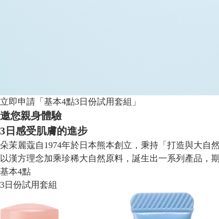
立即申請「基本4點3日份試用套組」
邀您親身體驗
3日感受肌膚的進步
朵茉麗蔻自1974年於日本熊本創立，秉持「打造與大自
以漢方理念加乘珍稀大自然原料，誕生出一系列產品，
基本4點
3日份試用套組