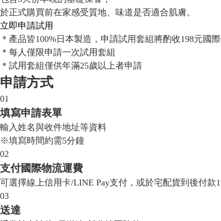
於正式購買前在家感受質地、味道是否適合肌膚。
立即申請試用
＊產品皆100%日本製造，申請試用套組將酌收198元國
＊每人僅限申請一次試用套組
＊試用套組僅供年滿25歲以上者申請
申請方式
01
填寫申請表單
輸入姓名與收件地址等資料
※填寫時間約需5分鐘
02
支付國際物流運費
可選擇線上信用卡/LINE Pay支付，或於宅配貨到後付款1
03
送達