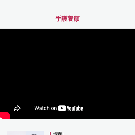
手護養顏
步驟1