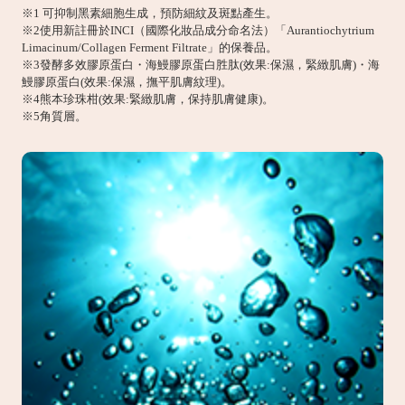
※1 可抑制黑素細胞生成，預防細紋及斑點產生。
※2使用新註冊於INCI（國際化妝品成分命名法）「Aurantiochytrium
Limacinum/Collagen Ferment Filtrate」的保養品。
※3發酵多效膠原蛋白・海鰻膠原蛋白胜肽(效果:保濕，緊緻肌膚)・海
鰻膠原蛋白(效果:保濕，撫平肌膚紋理)。
※4熊本珍珠柑(效果:緊緻肌膚，保持肌膚健康)。
※5角質層。