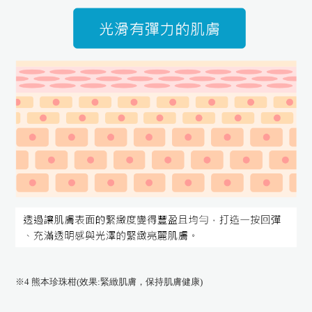
※4 熊本珍珠柑(效果:緊緻肌膚，保持肌膚健康)