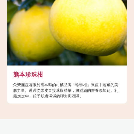
熊本珍珠柑
朵茉麗蔻著眼於熊本縣的柑橘品牌「珍珠柑」果皮中蘊藏的美
肌力量。透過從果皮直接萃取精華，將滿滿的營養添加到。乳
霜20之中，給予肌膚滿滿的彈力與潤澤。