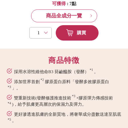
可獲得
: 7點
商品全成分一覽
購買
商品特徴
*1
採用水溶性維他命B3 菸鹼醯胺（發酵）
。
*2
添加世界首創
膠原蛋白原料「發酵多效膠原蛋白
*3
」。
*3
雙重新技術(發酵修護推進技術
×膠原彈力傳感技術
*4
)，給予肌膚更高層次的保濕力及彈力。
更好滲透進肌膚的全新質地，將奢華成分盡數送達至肌底
*5
。