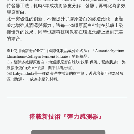
特發酵工法，耗時8年成功將魚皮分解、發酵，再轉化為多效
膠原蛋白。
此一突破性的創新，不僅提升了膠原蛋白的滲透效能，更顯
著地增強其潤澤與彈力，讓每一滴膠原蛋白都能在肌膚上發
揮優異的效果，同時也讓科技與保養在環境永續上達到完美
的結合。
※1 使用新註冊於INCI（國際化妝品成分命名法）「Aurantiochytrium
Limacinum/Collagen Ferment Filtrate」的保養品。
※2 發酵多效膠原蛋白・海鰻膠原蛋白胜肽(效果:保濕，緊緻肌膚)・海
鰻膠原蛋白(效果:保濕，撫平肌膚紋理)。
※3 Labyrinthula是一種從海洋中採集的微生物，透過培養可作為發酵
源（酶源），成為永續的材料。
搭載新技術『彈力感測器』